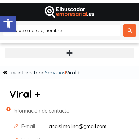
Abrir barra de herramientas
Inicio
Directorio
Servicios
Viral +
Viral +
Información de contacto
E-mail
anaisl.molina@gmail.com