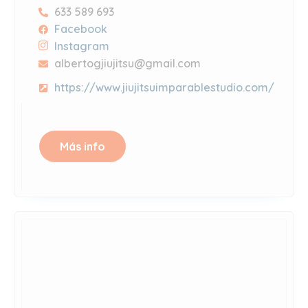
633 589 693
Facebook
Instagram
albertogjiujitsu@gmail.com
https://www.jiujitsuimparablestudio.com/
Más info