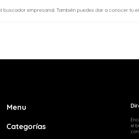
n el buscador empresarial. También puedes dar a conocer tu 
Dir
Menu
Encu
Categorías
el 
con