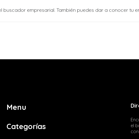
n el buscador empresarial. También puedes dar a conocer tu 
Dir
Menu
Encu
Categorías
el 
con