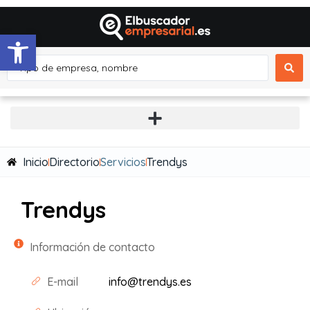
Abrir barra de herramientas
Inicio
Directorio
Servicios
Trendys
Trendys
Información de contacto
E-mail
info@trendys.es