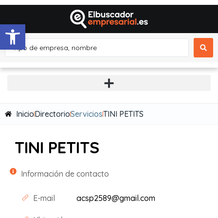
Abrir barra de herramientas
Inicio
Directorio
Servicios
TINI PETITS
TINI PETITS
Información de contacto
E-mail
acsp2589@gmail.com