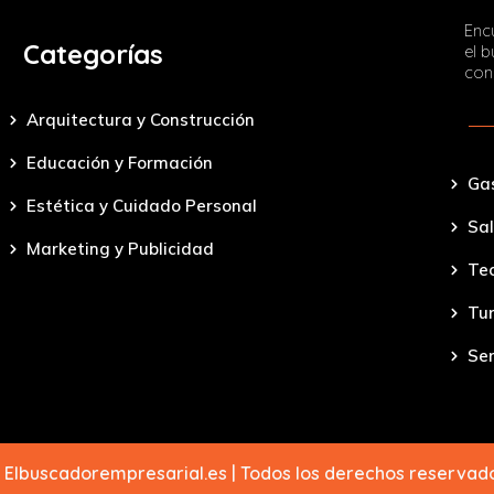
Encu
Categorías
el 
con
Arquitectura y Construcción
Educación y Formación
Ga
Estética y Cuidado Personal
Sal
Marketing y Publicidad
Tec
Tu
Ser
 Elbuscadorempresarial.es | Todos los derechos reserva