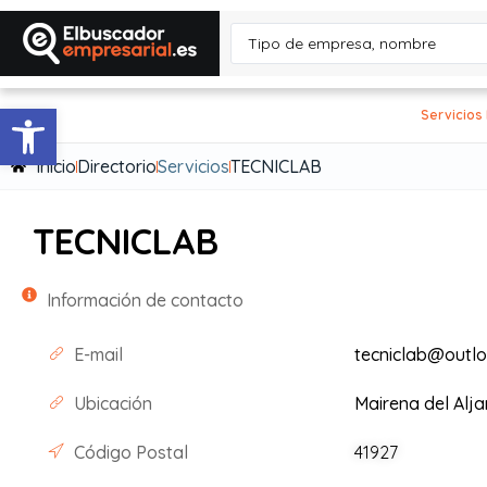
Abrir barra de herramientas
Servicios
Inicio
Directorio
Servicios
TECNICLAB
TECNICLAB
Información de contacto
E-mail
tecniclab@outl
Ubicación
Mairena del Alja
Código Postal
41927