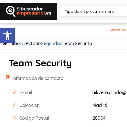
Abrir barra de herramientas
Servicios
Inicio
Directorio
Seguridad
Team Security
Team Security
Información de contacto
E-mail
hikvera.prado@
Ubicación
Madrid
Código Postal
28004