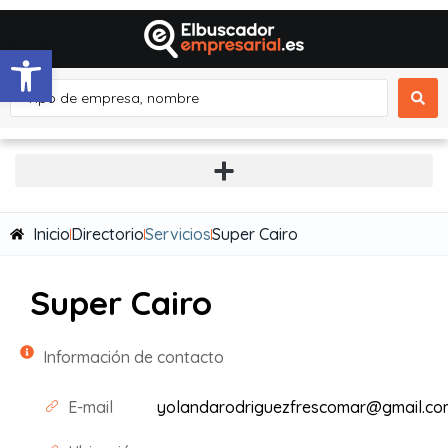
Abrir barra de herramientas
Inicio
Directorio
Servicios
Super Cairo
Super Cairo
Información de contacto
E-mail
yolandarodriguezfrescomar@gmail.co