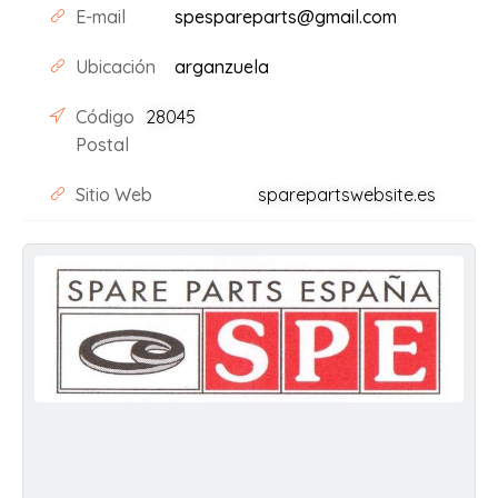
E-mail
spespareparts@gmail.com
Ubicación
arganzuela
Código
28045
Postal
Sitio Web
sparepartswebsite.es