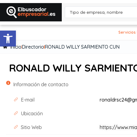
Abrir barra de herramientas
Servicios
Inicio
Directorio
RONALD WILLY SARMIENTO CUN
RONALD WILLY SARMIENT
Información de contacto
E-mail
ronaldrsc24@gm
Ubicación
Sitio Web
https://www.mia