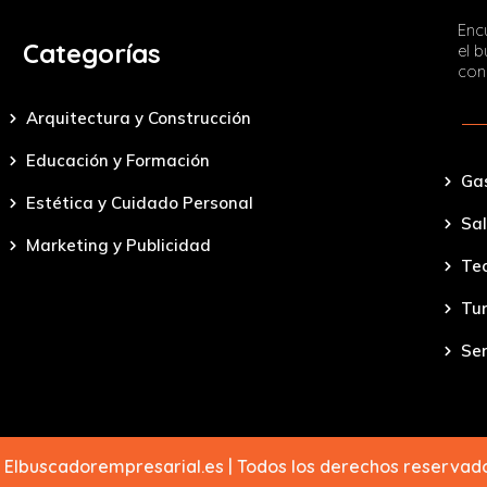
Encu
Categorías
el 
con
Arquitectura y Construcción
Educación y Formación
Ga
Estética y Cuidado Personal
Sal
Marketing y Publicidad
Tec
Tu
Ser
 Elbuscadorempresarial.es | Todos los derechos reserva