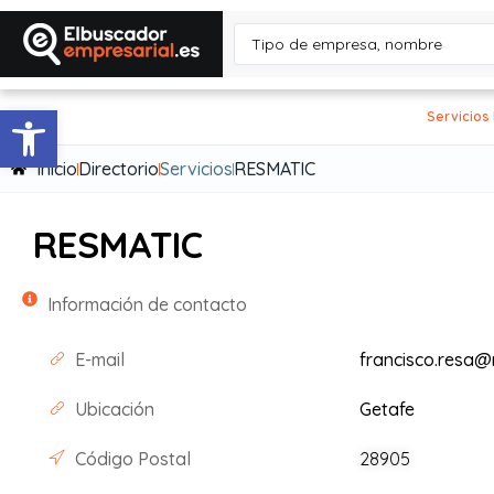
Abrir barra de herramientas
Servicios
Inicio
Directorio
Servicios
RESMATIC
RESMATIC
Información de contacto
E-mail
francisco.resa@
Ubicación
Getafe
Código Postal
28905