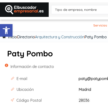
Abrir barra de herramientas
Servicios
Inicio
Directorio
Arquitectura y Construcción
Paty Pombo
Paty Pombo
Información de contacto
E-mail
paty@patypom
Ubicación
Madrid
Código Postal
28036