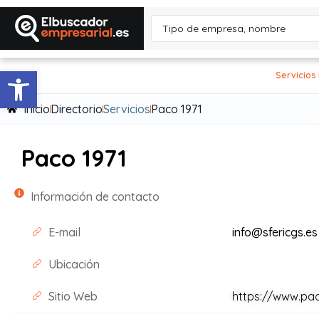
Abrir barra de herramientas
Servicios
Inicio
Directorio
Servicios
Paco 1971
Paco 1971
Información de contacto
E-mail
info@sfericgs.es
Ubicación
Sitio Web
https://www.pa