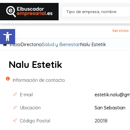
Abrir barra de herramientas
Servicios
Inicio
Directorio
Salud y Bienestar
Nalu Estetik
Nalu Estetik
Información de contacto
E-mail
estetik.nalu@gm
Ubicación
San Sebastian
Código Postal
20018