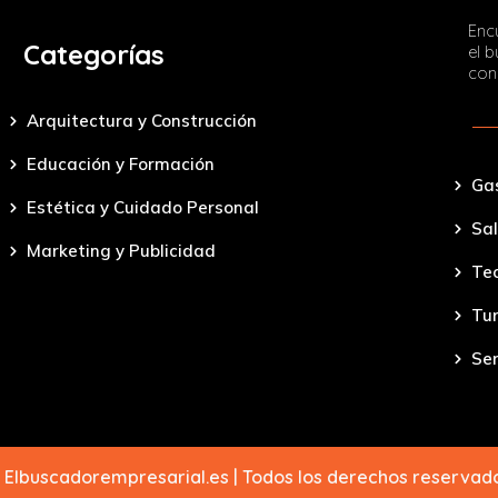
Encu
Categorías
el 
con
Arquitectura y Construcción
Educación y Formación
Ga
Estética y Cuidado Personal
Sal
Marketing y Publicidad
Tec
Tu
Ser
 Elbuscadorempresarial.es | Todos los derechos reserva