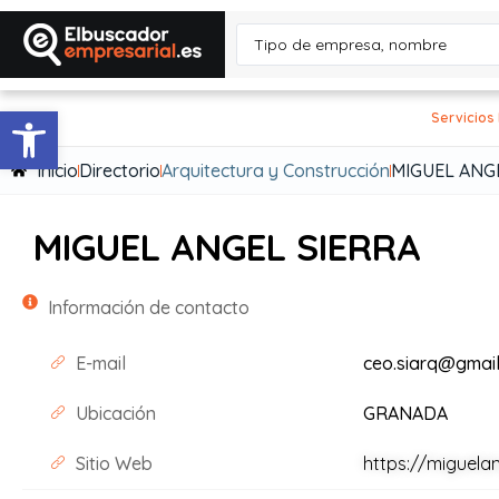
Abrir barra de herramientas
Servicios
Inicio
Directorio
Arquitectura y Construcción
MIGUEL ANG
MIGUEL ANGEL SIERRA
Información de contacto
E-mail
ceo.siarq@gmai
Ubicación
GRANADA
Sitio Web
https://miguela