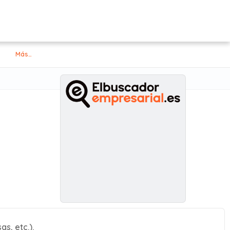
Más…
s, etc.).