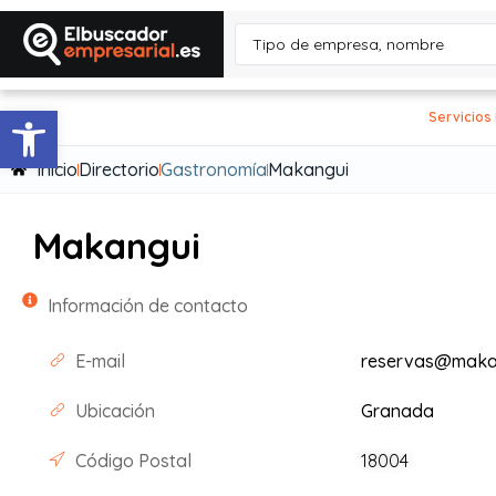
Abrir barra de herramientas
Servicios
Inicio
Directorio
Gastronomía
Makangui
Makangui
Información de contacto
E-mail
reservas@maka
Ubicación
Granada
Código Postal
18004