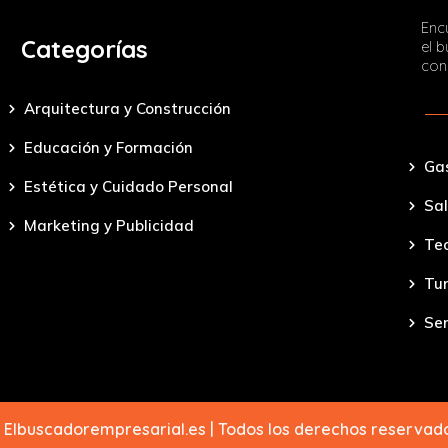
Encu
Categorías
el 
con
Arquitectura y Construcción
Educación y Formación
Ga
Estética y Cuidado Personal
Sal
Marketing y Publicidad
Tec
Tu
Ser
 Elbuscadorempresarial.es | Todos los derechos reserva