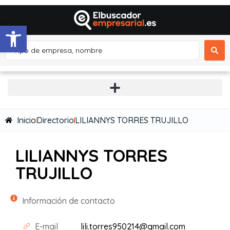
Abrir barra de herramientas
Inicio
Directorio
LILIANNYS TORRES TRUJILLO
LILIANNYS TORRES
TRUJILLO
Información de contacto
E-mail
lili.torres950214@gmail.com