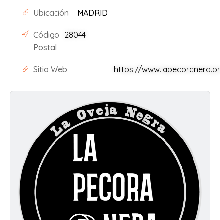
Ubicación
MADRID
Código
28044
Postal
Sitio Web
https://www.lapecoranera.p