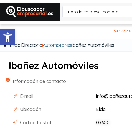
Abrir barra de herramientas
Servicios
Inicio
Directorio
Automotores
Ibañez Automóviles
Ibañez Automóviles
Información de contacto
E-mail
info@ibañezaut
Ubicación
Elda
Código Postal
03600