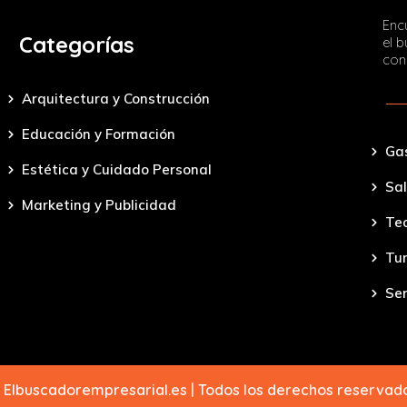
Encu
Categorías
el 
con
Arquitectura y Construcción
Educación y Formación
Ga
Estética y Cuidado Personal
Sal
Marketing y Publicidad
Tec
Tu
Ser
 Elbuscadorempresarial.es | Todos los derechos reserva