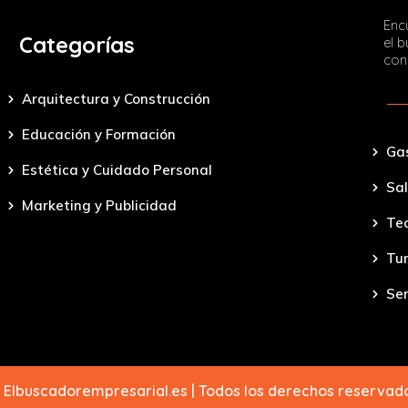
Encu
Categorías
el 
con
Arquitectura y Construcción
Educación y Formación
Ga
Estética y Cuidado Personal
Sal
Marketing y Publicidad
Tec
Tu
Ser
 Elbuscadorempresarial.es | Todos los derechos reserva