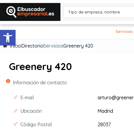
Abrir barra de herramientas
Servicios
Inicio
Directorio
Servicios
Greenery 420
Greenery 420
Información de contacto
E-mail
arturo@greener
Ubicación
Madrid
Código Postal
28037