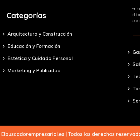
Encu
Categorías
el 
con
Arquitectura y Construcción
Educación y Formación
Ga
Estética y Cuidado Personal
Sal
Marketing y Publicidad
Tec
Tu
Ser
 Elbuscadorempresarial.es | Todos los derechos reserva