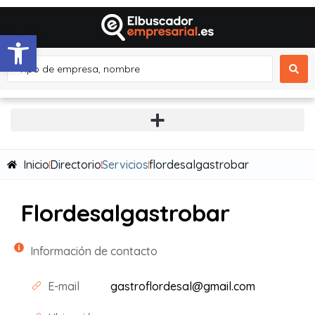
Abrir barra de herramientas
Inicio
Directorio
Servicios
flordesalgastrobar
Flordesalgastrobar
Información de contacto
E-mail
gastroflordesal@gmail.com