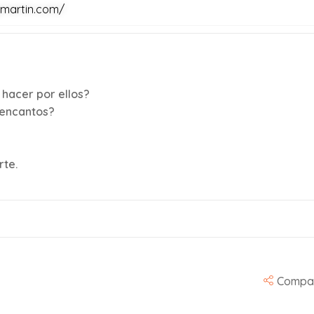
ymartin.com/
 hacer por ellos?
 encantos?
te.
Compar