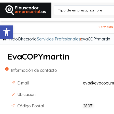
Abrir barra de herramientas
Servicios
Inicio
Directorio
Servicios Profesionales
evaCOPYmartin
EvaCOPYmartin
Información de contacto
E-mail
eva@evacopyma
Ubicación
Código Postal
28031