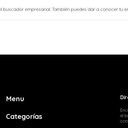
n el buscador empresarial. También puedes dar a conocer tu 
Dir
Menu
Encu
Categorías
el 
con