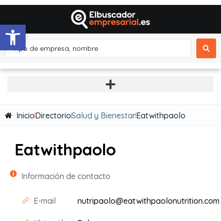
Abrir barra de herramientas
Inicio
Directorio
Salud y Bienestar
Eatwithpaolo
Eatwithpaolo
Información de contacto
E-mail
nutripaolo@eatwithpaolonutrition.com