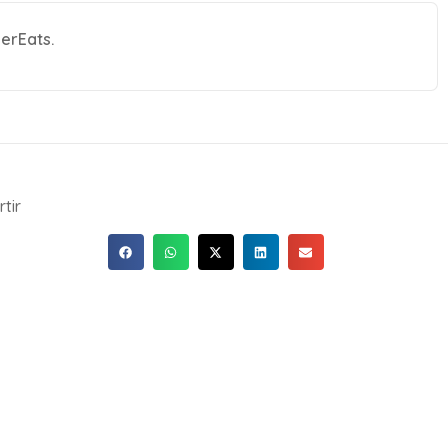
erEats.
tir