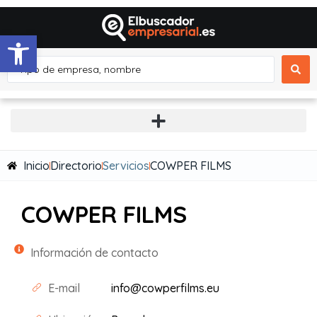
Abrir barra de herramientas
Inicio
Directorio
Servicios
COWPER FILMS
COWPER FILMS
Información de contacto
E-mail
info@cowperfilms.eu