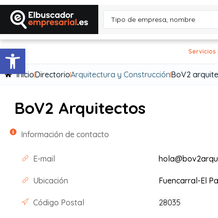
Abrir barra de herramientas
Servicios
Inicio
Directorio
Arquitectura y Construcción
BoV2 arquite
BoV2 Arquitectos
Información de contacto
E-mail
hola@bov2arqui
Ubicación
Fuencarral-El P
Código Postal
28035