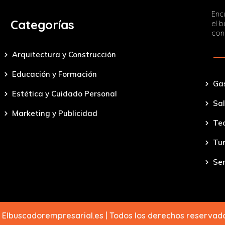
Encu
Categorías
el 
con
Arquitectura y Construcción
Educación y Formación
Ga
Estética y Cuidado Personal
Sal
Marketing y Publicidad
Tec
Tu
Ser
 Elbuscadorempresarial.es | Todos los derechos reserva