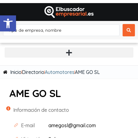
Abrir barra de herramientas
Inicio
Directorio
Automotores
AME GO SL
AME GO SL
Información de contacto
E-mail
amegosl@gmail.com