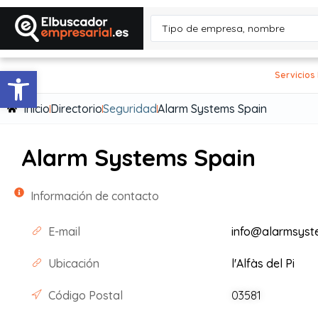
Abrir barra de herramientas
Servicios
Inicio
Directorio
Seguridad
Alarm Systems Spain
Alarm Systems Spain
Información de contacto
E-mail
info@alarmsyst
Ubicación
l'Alfàs del Pi
Código Postal
03581