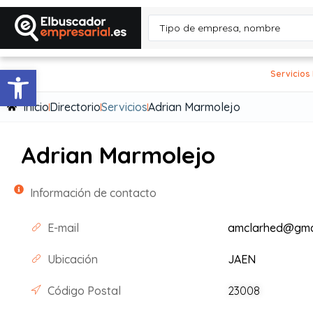
Abrir barra de herramientas
Servicios
Inicio
Directorio
Servicios
Adrian Marmolejo
Adrian Marmolejo
Información de contacto
E-mail
amclarhed@gma
Ubicación
JAEN
Código Postal
23008