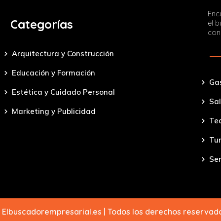
Encu
Categorías
el 
con
Arquitectura y Construcción
Educación y Formación
Ga
Estética y Cuidado Personal
Sal
Marketing y Publicidad
Tec
Tu
Ser
 Elbuscadorempresarial.es | Todos los derechos reserva