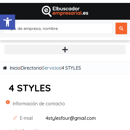
Abrir barra de herramientas
Inicio
Directorio
Servicios
4 STYLES
4 STYLES
Información de contacto
E-mail
4stylesfour@gmail.com