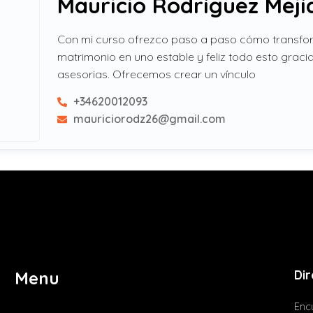
Mauricio Rodríguez Mejí
Con mi curso ofrezco paso a paso cómo transfor
matrimonio en uno estable y feliz todo esto gracia
asesorias. Ofrecemos crear un vínculo
+34620012093
mauriciorodz26@gmail.com
Dir
Menu
Encu