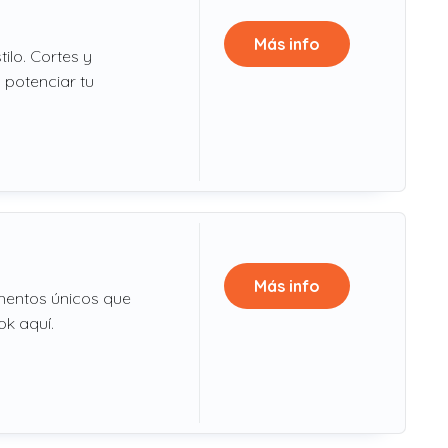
Más info
ilo. Cortes y
 potenciar tu
Más info
mentos únicos que
ok aquí.