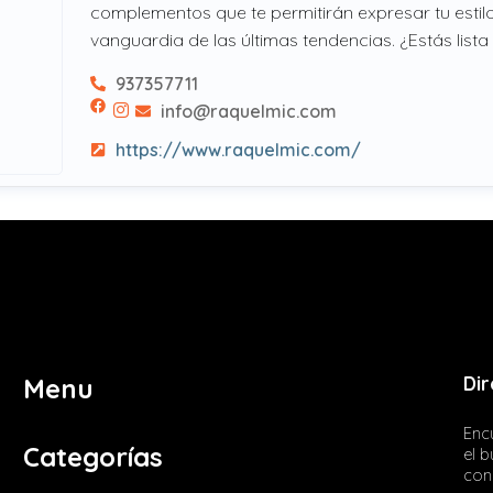
complementos que te permitirán expresar tu estilo
vanguardia de las últimas tendencias. ¿Estás lista
937357711
info@raquelmic.com
https://www.raquelmic.com/
Dir
Menu
Encu
Categorías
el 
con