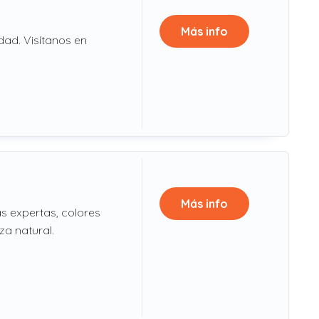
Más info
dad. Visítanos en
Más info
s expertas, colores
za natural.