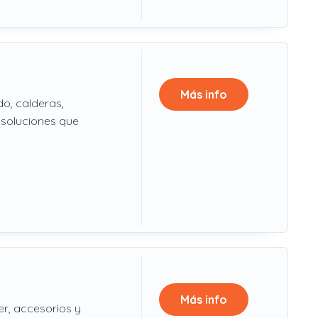
Más info
o, calderas,
 soluciones que
Más info
er, accesorios y