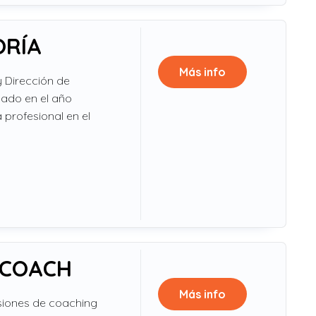
ORÍA
Más info
y Dirección de
uado en el año
 profesional en el
 COACH
Más info
esiones de coaching