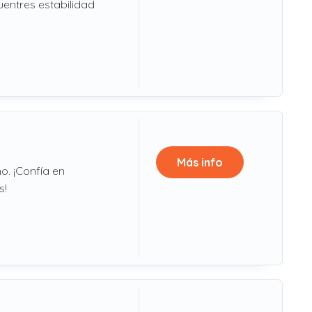
entres estabilidad
Más info
o. ¡Confía en
s!