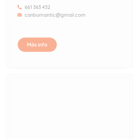
661 363 432
canbumantic@gmail.com
Más info