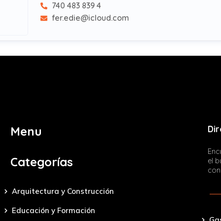
740 483 839 4
fer.edie@icloud.com
Dir
Menu
Encu
Categorías
el 
con
Arquitectura y Construcción
Educación y Formación
Ga