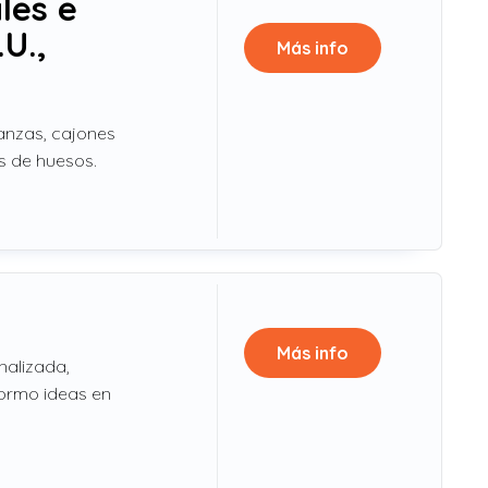
les e
U.,
Más info
lanzas, cajones
s de huesos.
Más info
nalizada,
formo ideas en