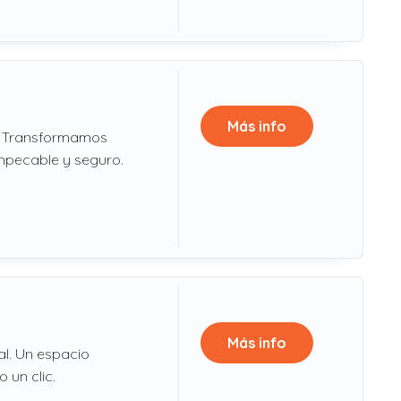
Más info
a. Transformamos
impecable y seguro.
Más info
al. Un espacio
 un clic.