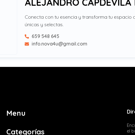
ALEJANDRO CAPDEVILA
Conecta con tu esencia y transforma tu espacio 
únicas y selectas.
659 548 645
info.nova4u@gmail.com
Dir
Menu
Encu
Categorías
el 