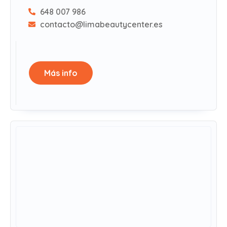
648 007 986
contacto@limabeautycenter.es
Más info