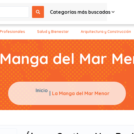
Categorías más buscadas
 Profesionales
Salud y Bienestar
Arquitectura y Construcción
 Manga del Mar Me
Inicio
La Manga del Mar Menor