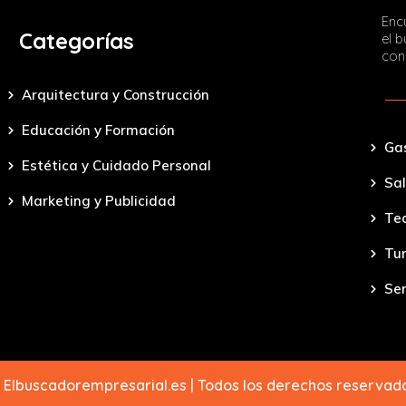
Encu
Categorías
el 
con
Arquitectura y Construcción
Educación y Formación
Ga
Estética y Cuidado Personal
Sal
Marketing y Publicidad
Tec
Tu
Ser
 Elbuscadorempresarial.es | Todos los derechos reserva