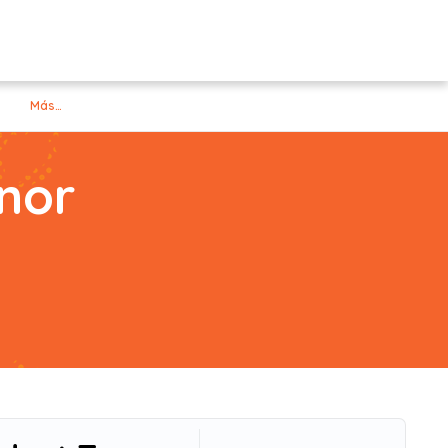
Más…
nor