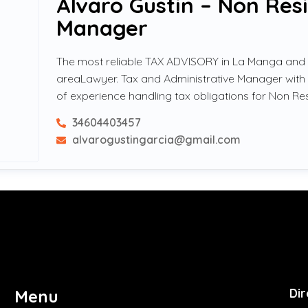
Álvaro Gustin – Non Res
Manager
The most reliable TAX ADVISORY in La Manga and
areaLawyer. Tax and Administrative Manager with
of experience handling tax obligations for Non Re
34604403457
alvarogustingarcia@gmail.com
Dir
Menu