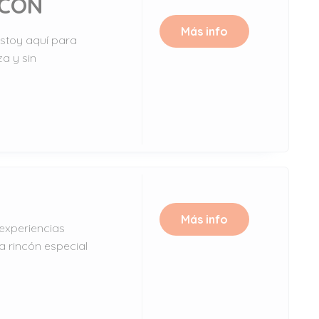
RCÓN
Más info
Estoy aquí para
za y sin
Más info
experiencias
a rincón especial