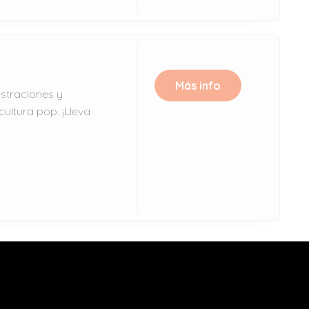
Más info
ustraciones y
ultura pop. ¡Lleva
Más info
 creatividad y la