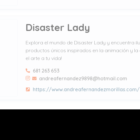
Disaster Lady
Explora el mundo de Disaster Lady y encuentra il
productos únicos inspirados en la animación y la c
el arte a tu vida!
681 263 653
andreafernandez9898@hotmail.com
https://www.andreafernandezmorillas.com/
Hitsujinu
Descubre el arte de Hitsujinu, un espacio donde la