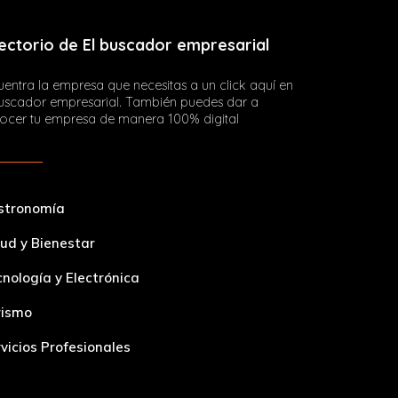
da para que vivas
Más info
el campo a tu
 pedido. Únete a