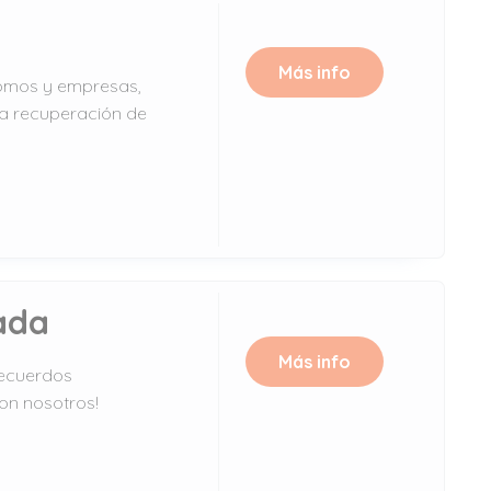
Más info
nomos y empresas,
la recuperación de
ada
Más info
recuerdos
con nosotros!