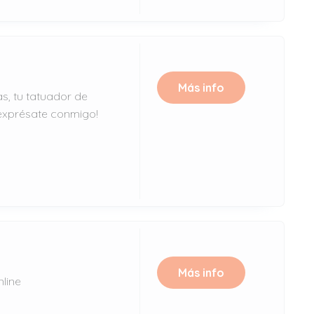
Más info
s, tu tatuador de
 exprésate conmigo!
Más info
nline