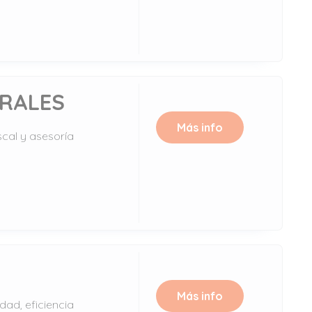
ORALES
Más info
scal y asesoría
Más info
dad, eficiencia