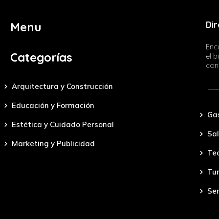
pasión se encuentran. Cada pieza es personaliza
el arte en cada detalle.
650 779 418
info@hitsujinu.com
https://www.hitsujinu.com/
SAYNATUR
Descubre frutas ecológicas, directamente desde 
mesa. Calidad, frescura y sostenibilidad en cada
nuestra comunidad de amantes de lo natural.
676 103 665
sarajm7733@gmail.com
https://www.saynatur.com/