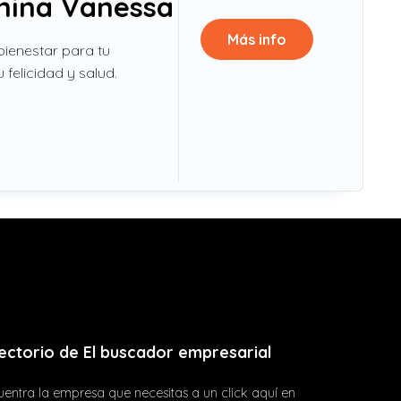
anina Vanessa
Más info
bienestar para tu
 felicidad y salud.
ectorio de El buscador empresarial
entra la empresa que necesitas a un click aquí en