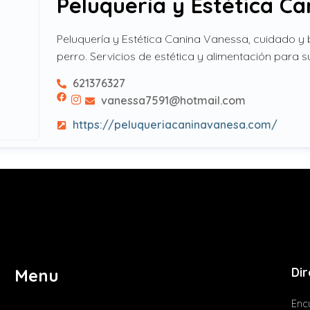
Peluquería y Estética C
Peluquería y Estética Canina Vanessa, cuidado y 
perro. Servicios de estética y alimentación para su
621376327
vanessa7591@hotmail.com
https://peluqueriacaninavanesa.com/
Dir
Menu
Encu