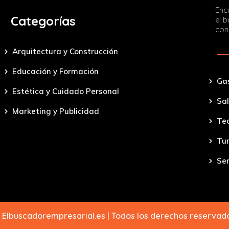
Encu
Categorías
el 
con
Arquitectura y Construcción
Educación y Formación
Ga
Estética y Cuidado Personal
Sal
Marketing y Publicidad
Tec
Tu
Ser
 Elbuscadorempresarial.es | Todos los derechos reserva