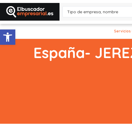
Abrir barra de herramientas
Servicios
España- JER