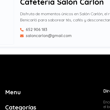
Cafetería Salón Carlon
Disfruta de momentos únicos en Salón Carlón, el r
Benicarló para saborear tés, cafés y desconectar
652 906 183
saloncarlon@gmail.com
Dir
Menu
Encu
Categorías
el 