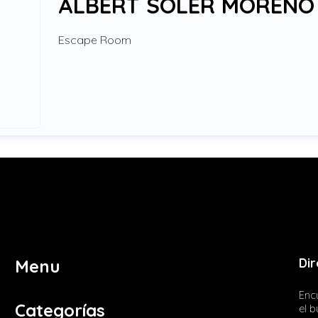
ALBERT SOLER MORENO
Escape Room
Dir
Menu
Encu
Categorías
el 